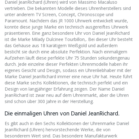
Daniel JeanRichard (Uhren) wird von Massimo Macaluso
vertrieben. Die bekannten Modelle dieses Uhrenherstellers sind
unter anderem TV Screen, Concept, Chronoscope und
Paramount. Nachdem das JR 1000 Uhrwerk entwickelt wurde,
konnte diese junge Marke ein technisch ausgereiftes Uhrwerk
präsentieren. Eine ganz besondere Uhr von Daniel JeanRichard
ist die Marke Milady Dulcinee Tourbillon,. Bei dieser Uhr besteht
das Gehäuse aus 18 karätigem Weißgold und außerdem
besticht sie durch eine absolute Perfektion. Nach einmaligem
Aufziehen läuft diese perfekte Uhr 75 Stunden sekundengenau
durch. Jede einzelne dieser Perfekten Uhrenmodelle haben ihr
eigenes Gesicht und Design, sodass ein Uhrenliebhaber mit der
Marke Daniel JeanRichard immer eine neue Uhr hat. Heute führt
diese Marke sechs Kollektionen, die technisch perfekt und ein
Design von langjähriger Erfahrung zeigen. Der Name Daniel
JeanRichard ist zwar neu auf dem Uhrenmarkt, aber die Uhren
sind schon über 300 Jahre in der Herstellung.
Die einmaligen Uhren von Daniel JeanRichard.
Es gibt auch in den Sechs Kollektionen der Uhrenmarke Daniel
JeanRichard (Uhren) hervorstechende Werke, die von
besonderem Wert sind. Das besondere Manufakturwerk