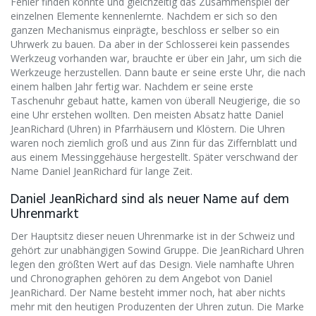
Fehler finden konnte und gleichzeitig das Zusammenspiel der
einzelnen Elemente kennenlernte.
Nachdem er sich so den
ganzen Mechanismus einprägte, beschloss er selber so ein
Uhrwerk zu bauen. Da aber in der Schlosserei kein passendes
Werkzeug vorhanden war, brauchte er über ein Jahr, um sich die
Werkzeuge herzustellen. Dann baute er seine erste Uhr, die nach
einem halben Jahr fertig war. Nachdem er seine erste
Taschenuhr gebaut hatte, kamen von überall Neugierige, die so
eine Uhr erstehen wollten. Den meisten Absatz hatte Daniel
JeanRichard (Uhren) in Pfarrhäusern und Klöstern. Die Uhren
waren noch ziemlich groß und aus Zinn für das Ziffernblatt und
aus einem Messinggehäuse hergestellt. Später verschwand der
Name Daniel JeanRichard für lange Zeit.
Daniel JeanRichard sind als neuer Name auf dem
Uhrenmarkt
Der Hauptsitz dieser neuen Uhrenmarke ist in der Schweiz und
gehört zur unabhängigen Sowind Gruppe. Die JeanRichard Uhren
legen den größten Wert auf das Design. Viele namhafte Uhren
und Chronographen gehören zu dem Angebot von Daniel
JeanRichard. Der Name besteht immer noch, hat aber nichts
mehr mit den heutigen Produzenten der Uhren zutun. Die Marke