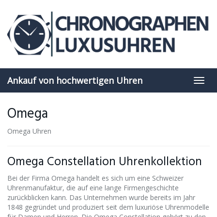
Skip
to
main
content
Ankauf von hochwertigen Uhren
Toggl
navig
Omega
Omega Uhren
Omega Constellation Uhrenkollektion
Bei der Firma Omega handelt es sich um eine Schweizer
Uhrenmanufaktur, die auf eine lange Firmengeschichte
zurückblicken kann. Das Unternehmen wurde bereits im Jahr
1848 gegründet und produziert seit dem luxuriöse Uhrenmodelle
für Damen und Herren. Die Omega Constellation gehört zu den